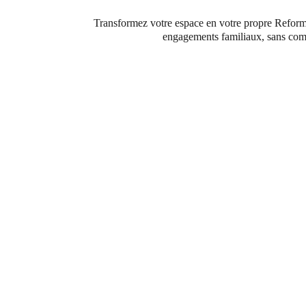
Transformez votre espace en votre propre Reformer 
engagements familiaux, sans comp
Inclus avec votre reformer
ous accompagner dès les premiers pas, chaque
comprend :